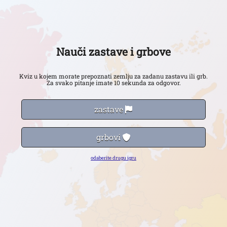
Nauči zastave i grbove
Kviz u kojem morate prepoznati zemlju za zadanu zastavu ili grb.
Za svako pitanje imate 10 sekunda za odgovor.
zastave
grbovi
odaberite drugu igru